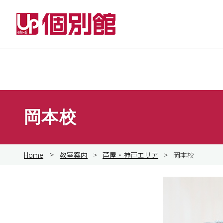
Skip
to
content
岡本校
>
Home
教室案内
>
芦屋・神戸エリア
>
岡本校