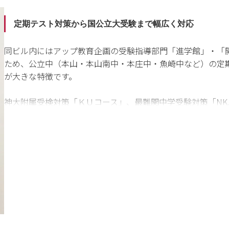
定期テスト対策から国公立大受験まで幅広く対応
同ビル内にはアップ教育企画の受験指導部門「進学館」・「
ため、公立中（本山・本山南中・本庄中・魚崎中など）の定
が大きな特徴です。
神大附属受検対策「ＫＵコース」、最難関中学受験対策「NK
能で、他塾との併用生の方も多く在籍しています。 また岡本校
語4技能対策にも力をいれていますので、受験指導以外の学