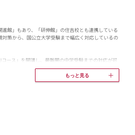
開進館」もあり、「研伸館」の住吉校とも連携している
期対策から、国公立大学受験まで幅広く対応しているの
Jコース」を開講し、最難関の中学受験までの対応が可
では英語教室「Lepton（レプトン）」も開講し、英
習方法についてもお気軽にご相談ください。
もっと見る