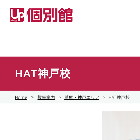
Skip
to
content
HAT神戸校
>
Home
教室案内
>
芦屋・神戸エリア
>
HAT神戸校