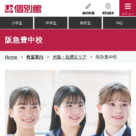
Skip
to
無料体験
資料請求
メニュー
content
小学生
中学生
高校生
FAQ
阪急豊中校
Home
>
教室案内
>
大阪・北摂エリア
>
阪急豊中校