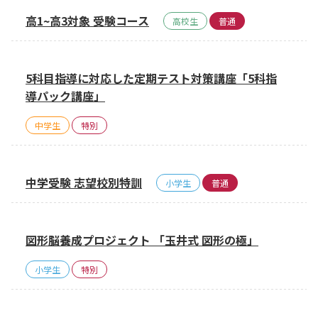
高1~高3対象 受験コース
高校生
普通
5科目指導に対応した定期テスト対策講座「5科指
導パック講座」
中学生
特別
中学受験 志望校別特訓
小学生
普通
図形脳養成プロジェクト 「玉井式 図形の極」
小学生
特別