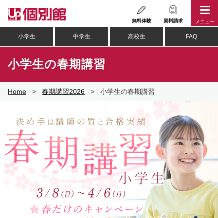
Skip
to
無料体験
資料請求
メニュー
content
小学生
中学生
高校生
FAQ
小学生の春期講習
Home
>
春期講習2026
>
小学生の春期講習