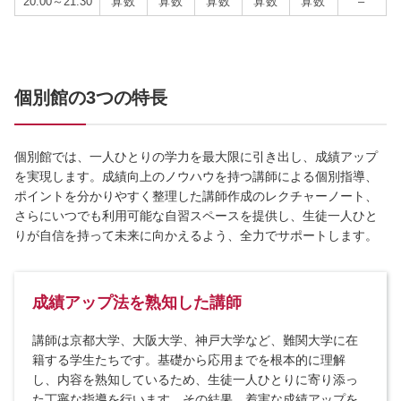
20:00～21:30
算数
算数
算数
算数
算数
–
個別館の3つの特長
個別館では、一人ひとりの学力を最大限に引き出し、成績アップ
を実現します。成績向上のノウハウを持つ講師による個別指導、
ポイントを分かりやすく整理した講師作成のレクチャーノート、
さらにいつでも利用可能な自習スペースを提供し、生徒一人ひと
りが自信を持って未来に向かえるよう、全力でサポートします。
成績アップ法を熟知した講師
講師は京都大学、大阪大学、神戸大学など、難関大学に在
籍する学生たちです。基礎から応用までを根本的に理解
し、内容を熟知しているため、生徒一人ひとりに寄り添っ
た丁寧な指導を行います。その結果、着実な成績アップを