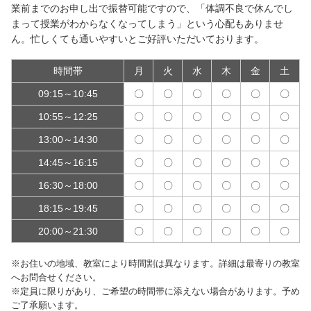
業前までのお申し出で振替可能ですので、「体調不良で休んでし
まって授業がわからなくなってしまう」という心配もありませ
ん。忙しくても通いやすいとご好評いただいております。
時間帯
月
火
水
木
金
土
09:15～10:45
〇
〇
〇
〇
〇
〇
10:55～12:25
〇
〇
〇
〇
〇
〇
13:00～14:30
〇
〇
〇
〇
〇
〇
14:45～16:15
〇
〇
〇
〇
〇
〇
16:30～18:00
〇
〇
〇
〇
〇
〇
18:15～19:45
〇
〇
〇
〇
〇
〇
20:00～21:30
〇
〇
〇
〇
〇
〇
※お住いの地域、教室により時間割は異なります。詳細は最寄りの教室
へお問合せください。
※定員に限りがあり、ご希望の時間帯に添えない場合があります。予め
ご了承願います。