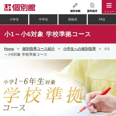
Skip
to
無料体験
資料請求
メニュー
content
小学生
中学生
高校生
FAQ
小1～小6対象 学校準拠コース
Home
>
個別指導コース紹介
>
小学生への個別指導
>
小1
～小6対象 学校準拠コース