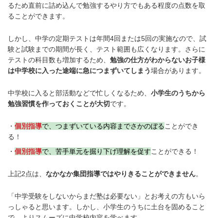
るため直前に詰め込んで勉強するやり方でもある程度の点数を取
ることができます。
しかし、中学の定期テストは年間4回または5回の実施なので、試
験と試験までの期間が長く、テスト範囲も広くなります。さらに
テストの科目数も増加するため、
勉強の仕方がわからないお子様
は中学校に入った途端に急につまずいてしまう
場合があります。
中学校に入ると部活動などで忙しくなるため、
小学生のうちから
勉強習慣を作っておくことが大切
です。
個別指導
で、つまずいている内容までさかのぼる
ことができ
る！
個別指導
で、苦手単元を掘り下げ理解を促す
ことができる！
上記2点は、
なかなか集団指導ではやりきることができません
。
「中学受験をしないからまだ塾は必要ない」とお考えの方もいら
っしゃると思います。しかし、小学生のうちに土台を固めること
で、よりスムーズに中学校内容を学べます。